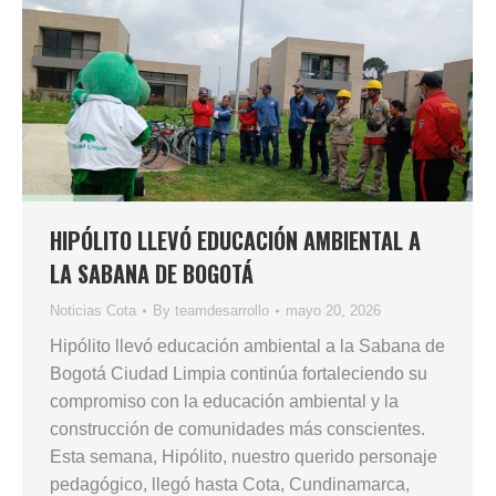
HIPÓLITO LLEVÓ EDUCACIÓN AMBIENTAL A
LA SABANA DE BOGOTÁ
Noticias Cota
By
teamdesarrollo
mayo 20, 2026
Hipólito llevó educación ambiental a la Sabana de
Bogotá Ciudad Limpia continúa fortaleciendo su
compromiso con la educación ambiental y la
construcción de comunidades más conscientes.
Esta semana, Hipólito, nuestro querido personaje
pedagógico, llegó hasta Cota, Cundinamarca,