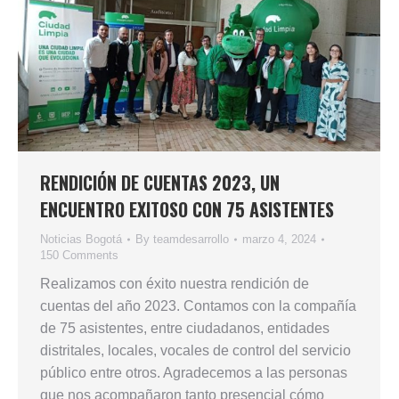
RENDICIÓN DE CUENTAS 2023, UN
ENCUENTRO EXITOSO CON 75 ASISTENTES
Noticias Bogotá
By
teamdesarrollo
marzo 4, 2024
150 Comments
Realizamos con éxito nuestra rendición de
cuentas del año 2023. Contamos con la compañía
de 75 asistentes, entre ciudadanos, entidades
distritales, locales, vocales de control del servicio
público entre otros. Agradecemos a las personas
que nos acompañaron tanto presencial cómo